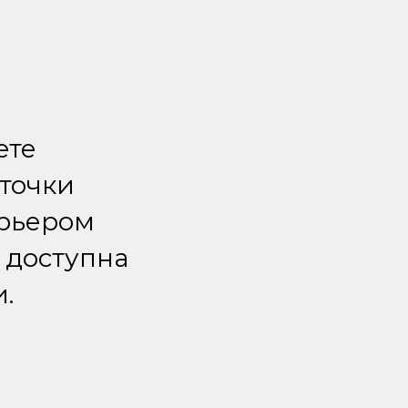
ете
 точки
урьером
 доступна
.