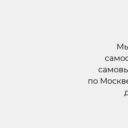
Мы
самос
самовы
по Москв