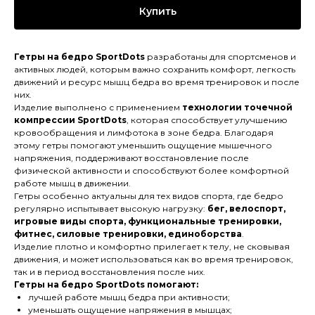
Купить
Гетры на бедро SportDots
разработаны для спортсменов и
активных людей, которым важно сохранить комфорт, легкость
движений и ресурс мышц бедра во время тренировок и после
них.
Изделие выполнено с применением
технологии точечной
компрессии SportDots
, которая способствует улучшению
кровообращения и лимфотока в зоне бедра. Благодаря
этому гетры помогают уменьшить ощущение мышечного
напряжения, поддерживают восстановление после
физической активности и способствуют более комфортной
работе мышц в движении.
Гетры особенно актуальны для тех видов спорта, где бедро
регулярно испытывает высокую нагрузку:
бег, велоспорт,
игровые виды спорта, функциональные тренировки,
фитнес, силовые тренировки, единоборства
.
Изделие плотно и комфортно прилегает к телу, не сковывая
движения, и может использоваться как во время тренировок,
так и в период восстановления после них.
Гетры на бедро SportDots помогают:
лучшей работе мышц бедра при активности;
уменьшать ощущение напряжения в мышцах;