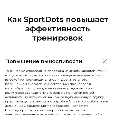
Как SportDots повышает
эффективность
тренировок
Повышение выносливости
Точечная компрессия не способна изменить характеристики
мощности мышц, но способна создать условия для более
высокой их производительности. Достигается это
повышением скорости окислительных процессов в
миофибриллах путем доставки кислорода в мышцу в
количестве адекватному его затрате при физической
активности, действующей на конкретную мышечную группу,
предотвращая переход на анаэробный тип энергообмена и в
дальнейшем закисления, т.е. образования лактата.
Поэтому при точечной компрессии повышается
энергопотенциал отдельной группы мышц, участвующей в